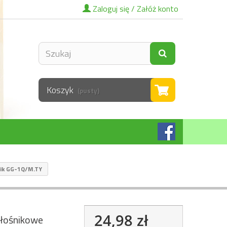
Zaloguj się / Załóż konto
Koszyk
(pusty)
lik GG-1Q/M.TY
24,98 zł
łośnikowe