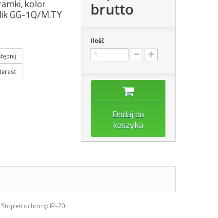
ramki, kolor
brutto
lik GG-1Q/M.TY
Ilość
tępnij
terest
Dodaj do
koszyka
Stopień ochrony: IP-20