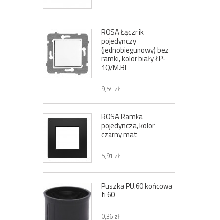
ROSA Łącznik
pojedynczy
(jednobiegunowy) bez
ramki, kolor biały ŁP-
1Q/M.BI
9,54 zł
ROSA Ramka
pojedyncza, kolor
czarny mat
5,91 zł
Puszka PU.60 końcowa
fi 60
0,36 zł