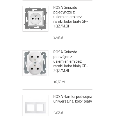
ROSA Gniazdo
pojedyncze z
uziemieniem bez
ramki, kolor biały GP-
1QZ/M.BI
9,48 zł
ROSA Gniazdo
podwójne z
uziemieniem bez
ramki, kolor biały GP-
2QZ/M.BI
10,60 zł
ROSA Ramka podwójna
uniwersalna, kolor biały
4,30 zł