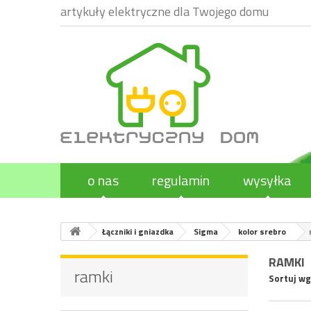
artykuły elektryczne dla Twojego domu
o nas
regulamin
wysyłka
Łączniki i gniazdka
Sigma
kolor srebro
RAMKI
ramki
Sortuj wg