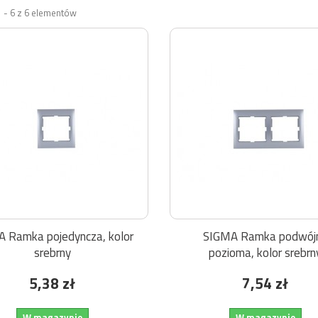
 - 6 z 6 elementów
 Ramka pojedyncza, kolor
SIGMA Ramka podwój
srebrny
pozioma, kolor srebrn
5,38 zł
7,54 zł
W magazynie
W magazynie