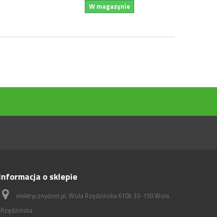
W magazynie
Informacja o sklepie
elektrycznydom.pl, Wola Rzędzińska 610b 33-150 Wola
Rzędzińska