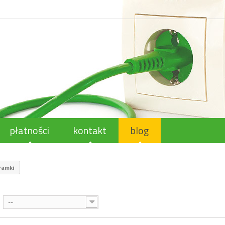
płatności
kontakt
blog
ramki
--