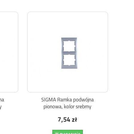
na
SIGMA Ramka podwójna
y
pionowa, kolor srebrny
7,54 zł
W magazynie