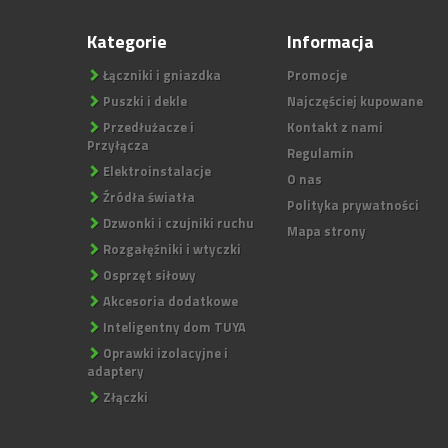
Kategorie
Informacja
Łączniki i gniazdka
Promocje
Puszki i dekle
Najczęściej kupowane
Przedłużacze i
Kontakt z nami
Przyłącza
Regulamin
Elektroinstalacje
O nas
Źródła światła
Polityka prywatności
Dzwonki i czujniki ruchu
Mapa strony
Rozgałęźniki i wtyczki
Osprzęt siłowy
Akcesoria dodatkowe
Inteligentny dom TUYA
Oprawki izolacyjne i
adaptery
Złączki