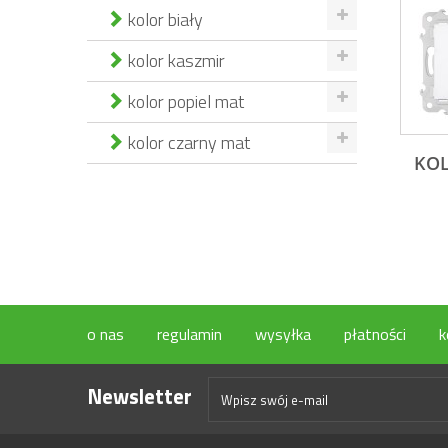
kolor biały
kolor kaszmir
kolor popiel mat
kolor czarny mat
KOL
o nas
regulamin
wysyłka
płatności
k
Newsletter