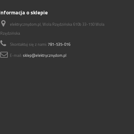
Informacja o sklepie
elektrycznydom.pl, Wola Rzędzińska 610b 33-150 Wola
Rzędzińska
Skontaktuj się z nami:
781-535-016
E-mail:
sklep@elektrycznydom.pl